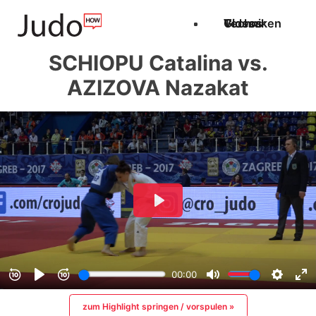
Techniken
Videos
Glossar
SCHIOPU Catalina vs.
AZIZOVA Nazakat
zum Highlight springen / vorspulen »