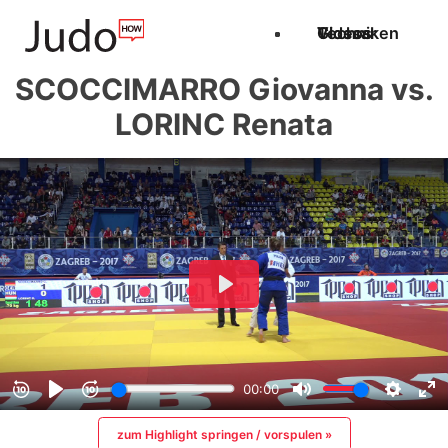
Techniken
Videos
Glossar
SCOCCIMARRO Giovanna vs.
LORINC Renata
zum Highlight springen / vorspulen »