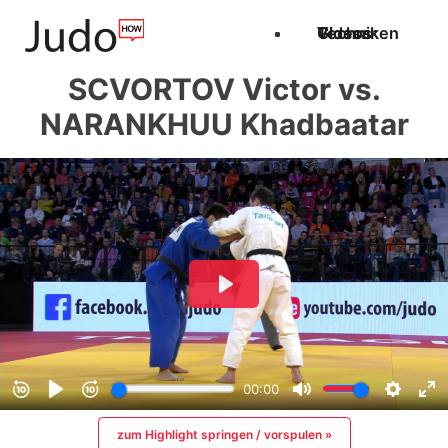
Techniken
Videos
Glossar
SCVORTOV Victor vs.
NARANKHUU Khadbaatar
zum Highlight springen / vorspulen »