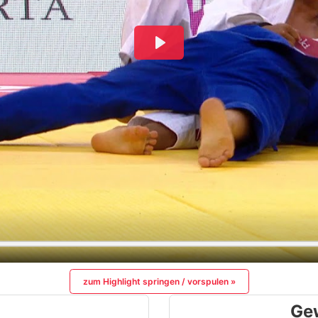
zum Highlight springen / vorspulen »
Ge