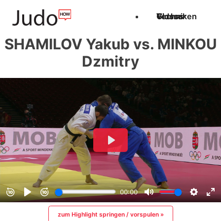
Techniken
Videos
Glossar
SHAMILOV Yakub vs. MINKOU
Dzmitry
zum Highlight springen / vorspulen »