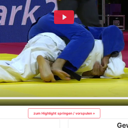
zum Highlight springen / vorspulen »
Ge