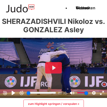
Techniken
Videos
Glossar
SHERAZADISHVILI Nikoloz vs.
GONZALEZ Asley
zum Highlight springen / vorspulen »