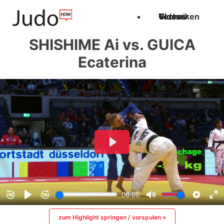
Techniken
Videos
Glossar
SHISHIME Ai vs. GUICA
Ecaterina
zum Highlight springen / vorspulen »