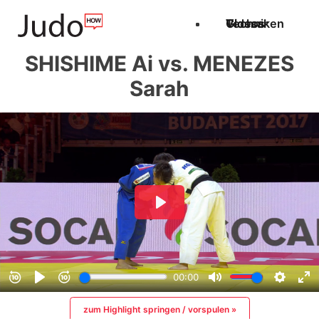
Techniken
Videos
Glossar
SHISHIME Ai vs. MENEZES
Sarah
zum Highlight springen / vorspulen »