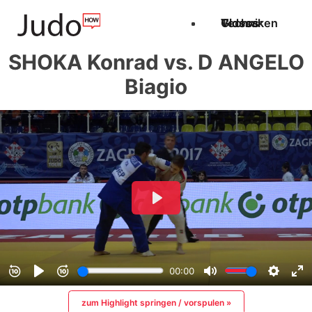
Techniken
Videos
Glossar
SHOKA Konrad vs. D ANGELO
Biagio
zum Highlight springen / vorspulen »