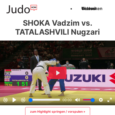
Techniken
Videos
Glossar
SHOKA Vadzim vs.
TATALASHVILI Nugzari
zum Highlight springen / vorspulen »