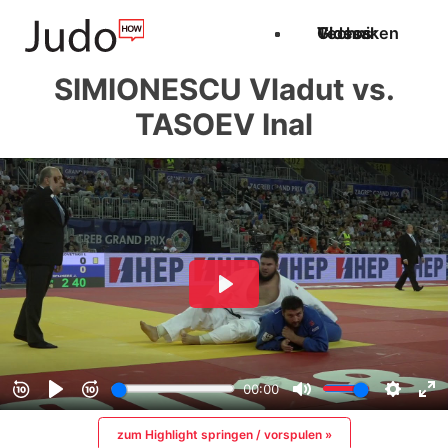
Techniken
Videos
Glossar
SIMIONESCU Vladut vs.
TASOEV Inal
zum Highlight springen / vorspulen »