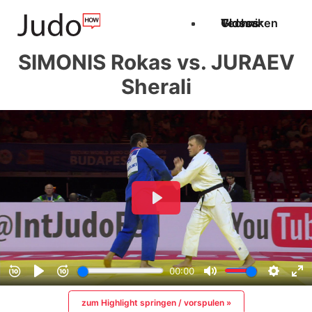
Techniken
Videos
Glossar
SIMONIS Rokas vs. JURAEV
Sherali
zum Highlight springen / vorspulen »