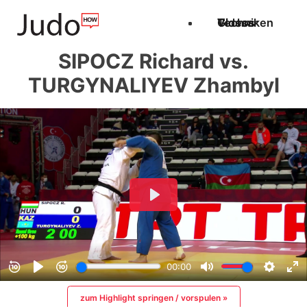
Techniken
Videos
Glossar
SIPOCZ Richard vs.
TURGYNALIYEV Zhambyl
zum Highlight springen / vorspulen »