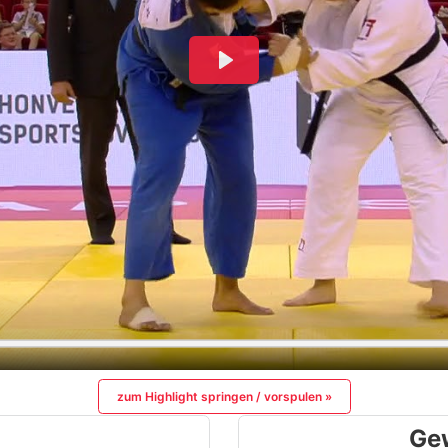
zum Highlight springen / vorspulen »
Ge