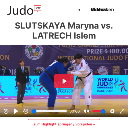
Techniken
Videos
Glossar
SLUTSKAYA Maryna vs.
LATRECH Islem
zum Highlight springen / vorspulen »