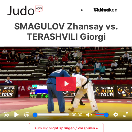
Techniken
Videos
Glossar
SMAGULOV Zhansay vs.
TERASHVILI Giorgi
zum Highlight springen / vorspulen »