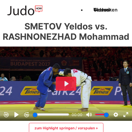
Techniken
Videos
Glossar
SMETOV Yeldos vs.
RASHNONEZHAD Mohammad
zum Highlight springen / vorspulen »