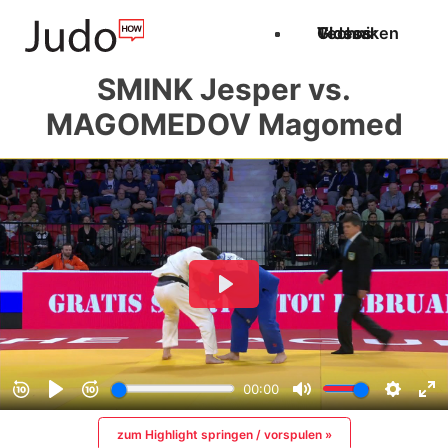
Techniken
Videos
Glossar
SMINK Jesper vs.
MAGOMEDOV Magomed
zum Highlight springen / vorspulen »