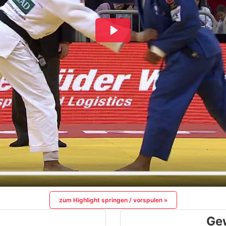
zum Highlight springen / vorspulen »
Ge