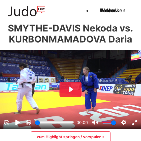
Techniken
Videos
Glossar
SMYTHE-DAVIS Nekoda vs.
KURBONMAMADOVA Daria
zum Highlight springen / vorspulen »