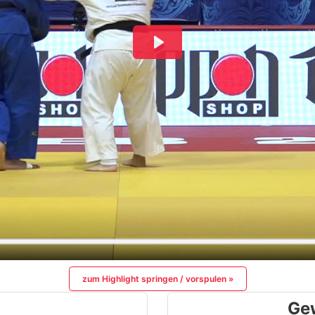
zum Highlight springen / vorspulen »
Ge