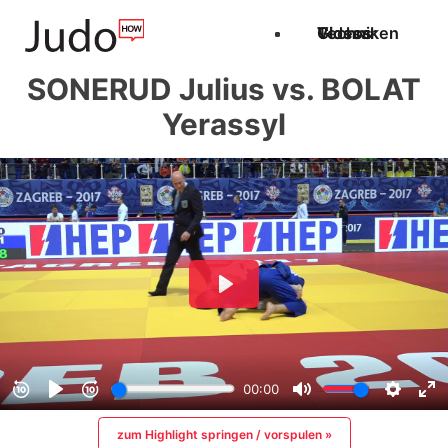
Techniken
Videos
Glossar
SONERUD Julius vs. BOLAT
Yerassyl
zum Highlight springen / vorspulen »