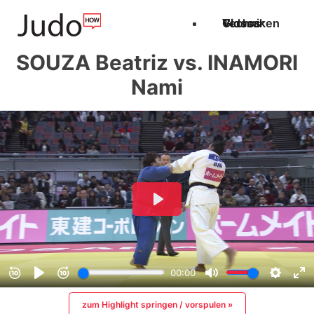
Techniken
Videos
Glossar
SOUZA Beatriz vs. INAMORI
Nami
zum Highlight springen / vorspulen »