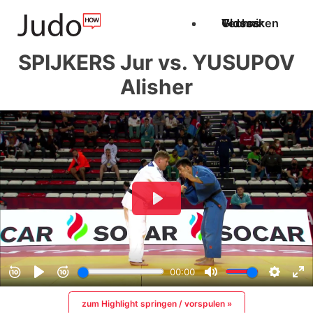
Techniken
Videos
Glossar
SPIJKERS Jur vs. YUSUPOV
Alisher
zum Highlight springen / vorspulen »