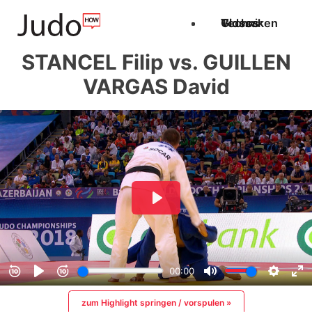
Techniken
Videos
Glossar
STANCEL Filip vs. GUILLEN
VARGAS David
zum Highlight springen / vorspulen »