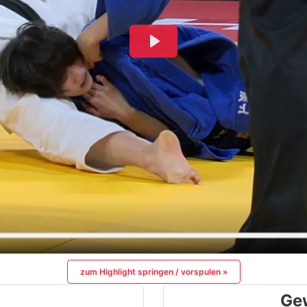
zum Highlight springen / vorspulen »
Ge