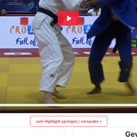
zum Highlight springen / vorspulen »
Ge