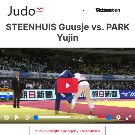
Techniken
Videos
Glossar
STEENHUIS Guusje vs. PARK
Yujin
zum Highlight springen / vorspulen »