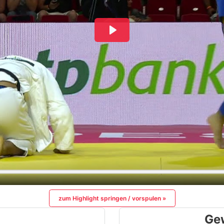
zum Highlight springen / vorspulen »
Ge