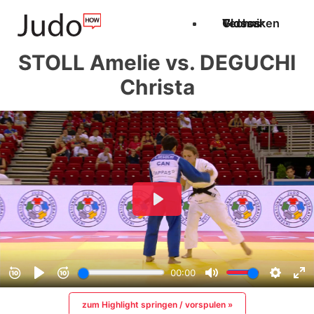
Techniken
Videos
Glossar
STOLL Amelie vs. DEGUCHI
Christa
zum Highlight springen / vorspulen »