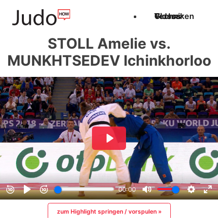
Techniken
Videos
Glossar
STOLL Amelie vs.
MUNKHTSEDEV Ichinkhorloo
zum Highlight springen / vorspulen »