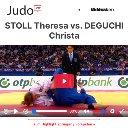
Techniken
Videos
Glossar
STOLL Theresa vs. DEGUCHI
Christa
zum Highlight springen / vorspulen »