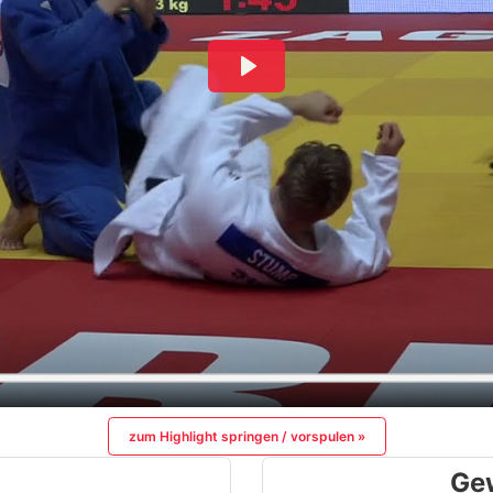
zum Highlight springen / vorspulen »
Ge