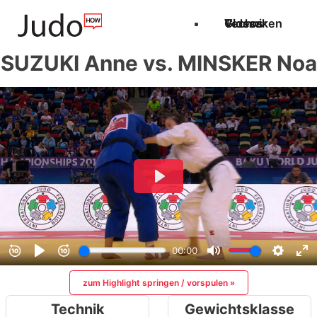
Techniken
Videos
Glossar
SUZUKI Anne vs. MINSKER Noa
zum Highlight springen / vorspulen »
Technik
Gewichtsklasse