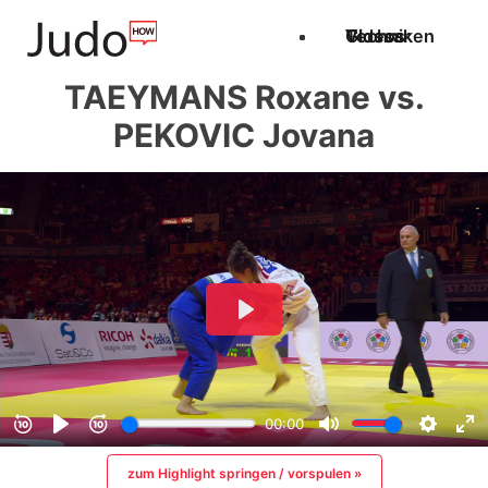
Techniken
Videos
Glossar
TAEYMANS Roxane vs.
PEKOVIC Jovana
zum Highlight springen / vorspulen »