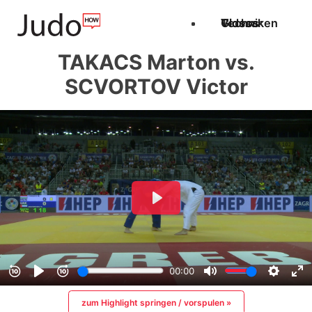
Techniken
Videos
Glossar
TAKACS Marton vs.
SCVORTOV Victor
zum Highlight springen / vorspulen »