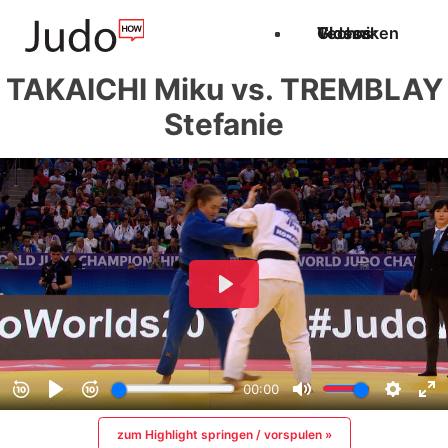
Techniken
Videos
Glossar
TAKAICHI Miku vs. TREMBLAY
Stefanie
zum Highlight springen / vorspulen »