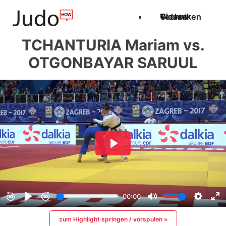
Techniken
Videos
Glossar
TCHANTURIA Mariam vs.
OTGONBAYAR SARUUL
zum Highlight springen / vorspulen »