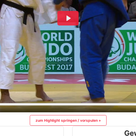
zum Highlight springen / vorspulen »
Ge