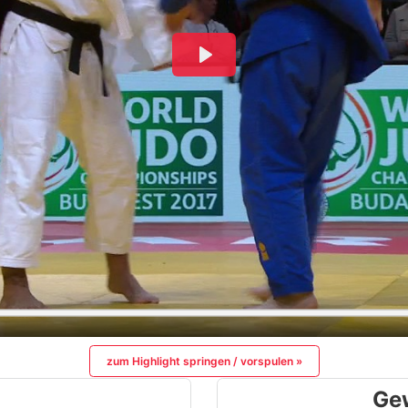
zum Highlight springen / vorspulen »
Ge