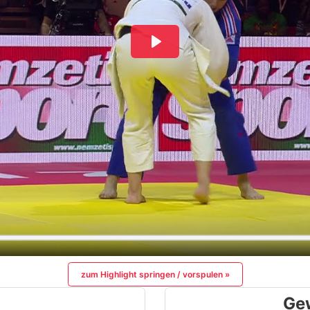
zum Highlight springen / vorspulen »
Ge