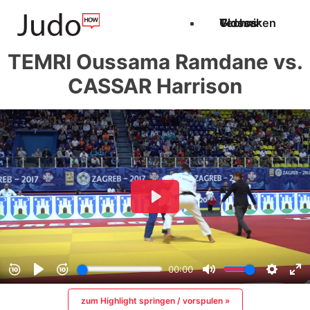
Techniken
Videos
Glossar
TEMRI Oussama Ramdane vs.
CASSAR Harrison
zum Highlight springen / vorspulen »