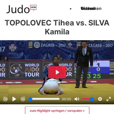
Techniken
Videos
Glossar
TOPOLOVEC Tihea vs. SILVA
Kamila
zum Highlight springen / vorspulen »