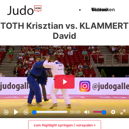
Techniken
Videos
Glossar
TOTH Krisztian vs. KLAMMERT
David
zum Highlight springen / vorspulen »