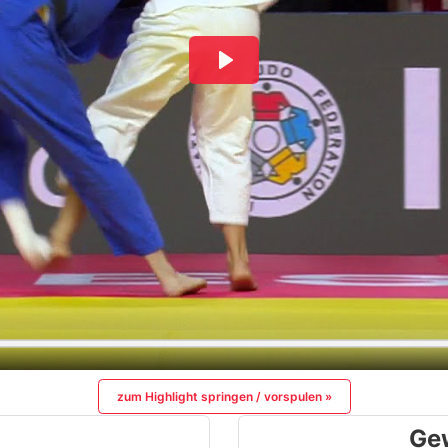
zum Highlight springen / vorspulen »
Ge