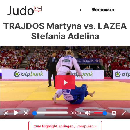
Techniken
Videos
Glossar
TRAJDOS Martyna vs. LAZEA
Stefania Adelina
zum Highlight springen / vorspulen »