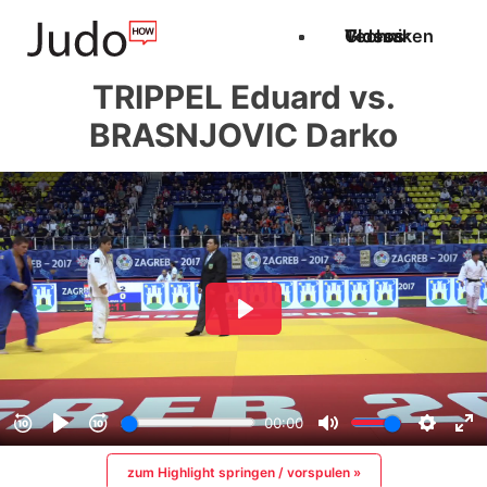
Techniken
Videos
Glossar
TRIPPEL Eduard vs.
BRASNJOVIC Darko
zum Highlight springen / vorspulen »