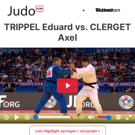
Techniken
Videos
Glossar
TRIPPEL Eduard vs. CLERGET
Axel
zum Highlight springen / vorspulen »