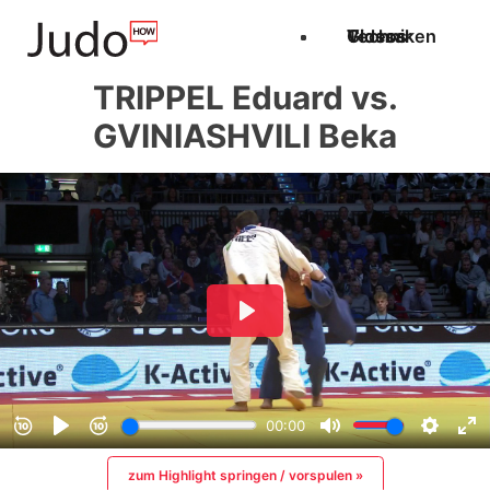
Techniken
Videos
Glossar
TRIPPEL Eduard vs.
GVINIASHVILI Beka
zum Highlight springen / vorspulen »